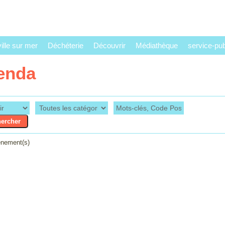
lle sur mer
Déchéterie
Découvrir
Médiathèque
service-publ
enda
nement(s)