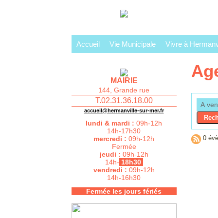
Accueil
Vie Municipale
Vivre à Hermanvi
Ag
MAIRIE
144, Grande rue
T.02.31.36.18.00
accueil@hermanville-sur-mer.fr
lundi & mardi :
09h-12h
14h-17h30
0 évè
mercredi :
09h-12h
Fermée
jeudi :
09h-12h
14h-
18h30
vendredi :
09h-12h
14h-16h30
Fermée les jours fériés