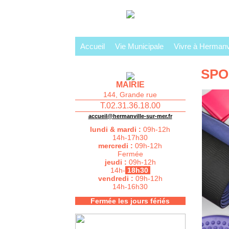
Accueil
Vie Municipale
Vivre à Hermanvi
SPO
MAIRIE
144, Grande rue
T.02.31.36.18.00
accueil@hermanville-sur-mer.fr
lundi & mardi :
09h-12h
14h-17h30
mercredi :
09h-12h
Fermée
jeudi :
09h-12h
14h-
18h30
vendredi :
09h-12h
14h-16h30
Fermée les jours fériés