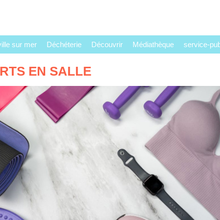
lle sur mer
Déchéterie
Découvrir
Médiathèque
service-publ
RTS EN SALLE