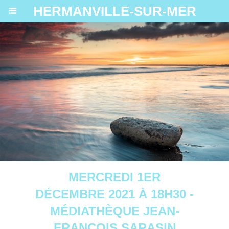
HERMANVILLE-SUR-MER
MERCREDI 1ER
DÉCEMBRE 2021 À 18H30 -
MÉDIATHÈQUE JEAN-
FRANÇOIS SARASIN