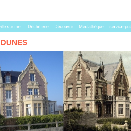
lle sur mer
Déchéterie
Découvrir
Médiathèque
service-publ
 DUNES