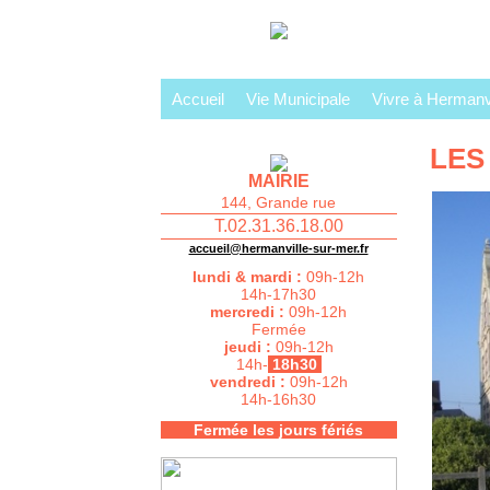
Accueil
Vie Municipale
Vivre à Hermanvi
LES
MAIRIE
144, Grande rue
T.02.31.36.18.00
accueil@hermanville-sur-mer.fr
lundi & mardi :
09h-12h
14h-17h30
mercredi :
09h-12h
Fermée
jeudi :
09h-12h
14h-
18h30
vendredi :
09h-12h
14h-16h30
Fermée les jours fériés