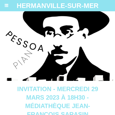
HERMANVILLE-SUR-MER
INVITATION - MERCREDI 29
MARS 2023 À 18H30 -
MÉDIATHÈQUE JEAN-
FRANÇOIS SARASIN