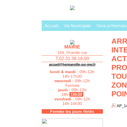
Accueil
Vie Municipale
Vivre à Hermanvi
ARR
MAIRIE
INT
144, Grande rue
ACT
T.02.31.36.18.00
accueil@hermanville-sur-mer.fr
PRO
lundi & mardi :
09h-12h
TOU
14h-17h30
mercredi :
09h-12h
ZON
Fermée
jeudi :
09h-12h
POI
14h-
18h30
vendredi :
09h-12h
14h-16h30
AP_14
Fermée les jours fériés