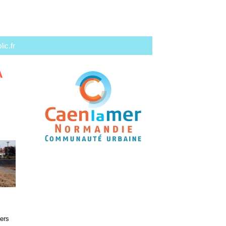
ic.fr
A
iers