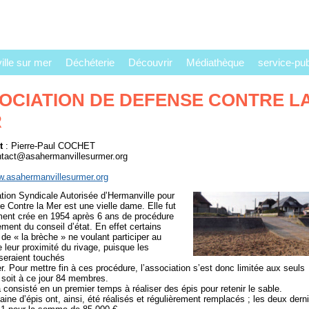
lle sur mer
Déchéterie
Découvrir
Médiathèque
service-publ
OCIATION DE DEFENSE CONTRE L
R
t
: Pierre-Paul COCHET
ntact@asahermanvillesurmer.org
w.asahermanvillesurmer.org
tion Syndicale Autorisée dʼHermanville pour
e Contre la Mer est une vielle dame. Elle fut
ement crée en 1954 après 6 ans de procédure
ement du conseil dʼétat. En effet certains
 de « la brèche » ne voulant participer au
e leur proximité du rivage, puisque les
 seraient touchés
r. Pour mettre fin à ces procédure, lʼassociation sʼest donc limitée aux seuls
, soit à ce jour 84 membres.
a consisté en un premier temps à réaliser des épis pour retenir le sable.
aine dʼépis ont, ainsi, été réalisés et régulièrement remplacés ; les deux dern