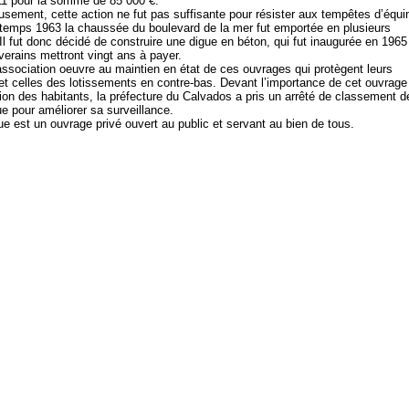
11 pour la somme de 85 000 €.
sement, cette action ne fut pas suffisante pour résister aux tempêtes dʼéqui
ntemps 1963 la chaussée du boulevard de la mer fut emportée en plusieurs
 Il fut donc décidé de construire une digue en béton, qui fut inaugurée en 1965
iverains mettront vingt ans à payer.
association oeuvre au maintien en état de ces ouvrages qui protègent leurs
t celles des lotissements en contre-bas. Devant lʼimportance de cet ouvrage
tion des habitants, la préfecture du Calvados a pris un arrêté de classement d
ue pour améliorer sa surveillance.
ue est un ouvrage privé ouvert au public et servant au bien de tous.