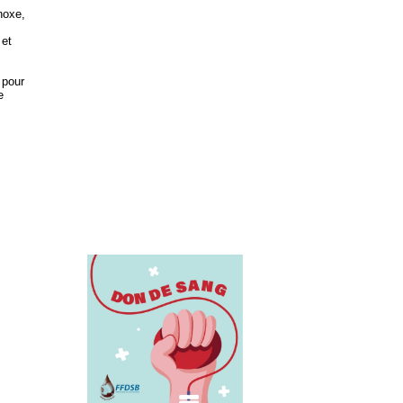
noxe,
 et
 pour
e