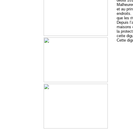
début 20
Malheureu
et au pri
endroits.
que les r
Depuis lʼ
maisons e
la protec
cette dig
Cette dig