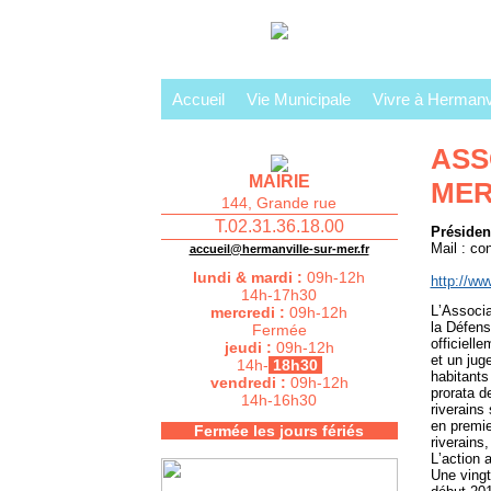
Accueil
Vie Municipale
Vivre à Hermanvi
ASS
MAIRIE
ME
144, Grande rue
T.02.31.36.18.00
Présiden
Mail : co
accueil@hermanville-sur-mer.fr
lundi & mardi :
09h-12h
http://ww
14h-17h30
LʼAssocia
mercredi :
09h-12h
la Défens
Fermée
officiell
jeudi :
09h-12h
et un jug
14h-
18h30
habitants
vendredi :
09h-12h
prorata d
14h-16h30
riverains
en premie
Fermée les jours fériés
riverains
Lʼaction 
Une vingt